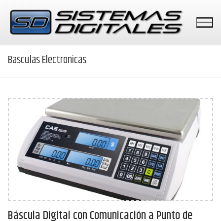
Ir
al
contenido
Basculas Electronicas
PUNTOS DE VENTA
PERIFERICOS
BASCULAS
PAGOS CON TARJETAS
Báscula Digital con Comunicación a Punto de