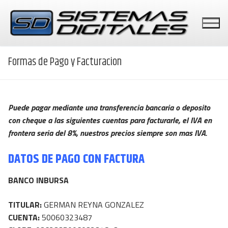
Ir
al
contenido
Formas de Pago y Facturacion
PUNTOS DE VENTA
Puede pagar mediante una transferencia bancaria o deposito
con cheque a las siguientes cuentas para facturarle, el IVA en
PERIFERICOS
frontera seria del 8%, nuestros precios siempre son mas IVA.
DATOS DE PAGO CON FACTURA
BASCULAS
BANCO INBURSA
PAGOS CON TARJETAS
TITULAR:
GERMAN REYNA GONZALEZ
CUENTA:
50060323487