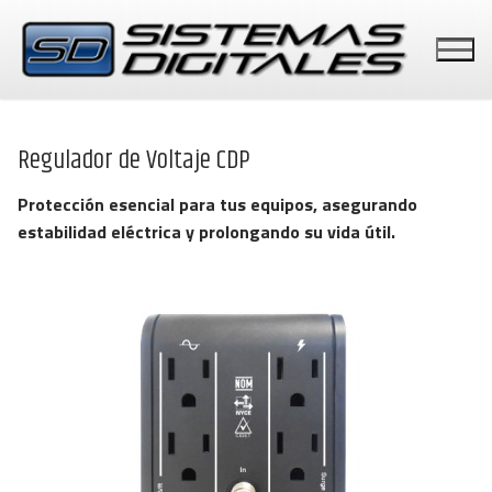
Ir
al
contenido
Regulador de Voltaje CDP
Protección esencial para tus equipos, asegurando
PUNTOS DE VENTA
estabilidad eléctrica y prolongando su vida útil.
PERIFERICOS
BASCULAS
PAGOS CON TARJETAS