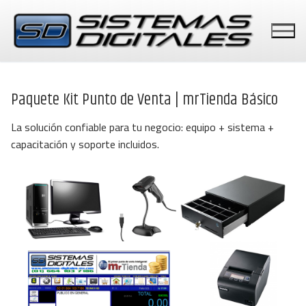
Ir
al
contenido
Paquete Kit Punto de Venta | mrTienda Básico
La solución confiable para tu negocio: equipo + sistema +
PUNTOS DE VENTA
capacitación y soporte incluidos.
PERIFERICOS
BASCULAS
PAGOS CON TARJETAS